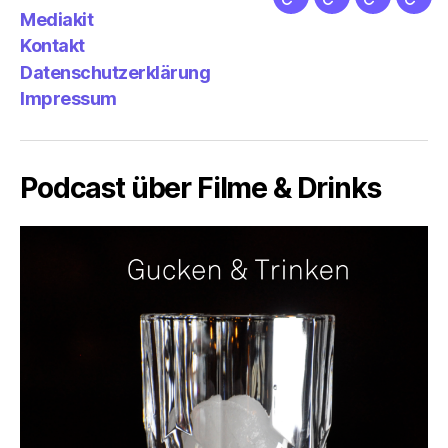
Netz
Medien
streamlet
Pod
Mediakit
&
Emp
Kontakt
Datenschutzerklärung
Impressum
Podcast über Filme & Drinks