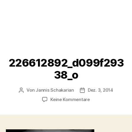
226612892_d099f293
38_o
Von
Jannis Schakarian
Dez. 3, 2014
Beitragsautor
Veröffentlichungsdatu
zu
Keine Kommentare
226612892_d099f2