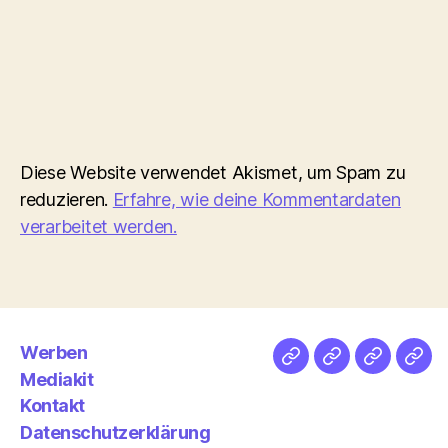
Diese Website verwendet Akismet, um Spam zu
reduzieren.
Erfahre, wie deine Kommentardaten
verarbeitet werden.
Werben
Netz
Medien
streamlet
Pod
Mediakit
&
Emp
Kontakt
Datenschutzerklärung