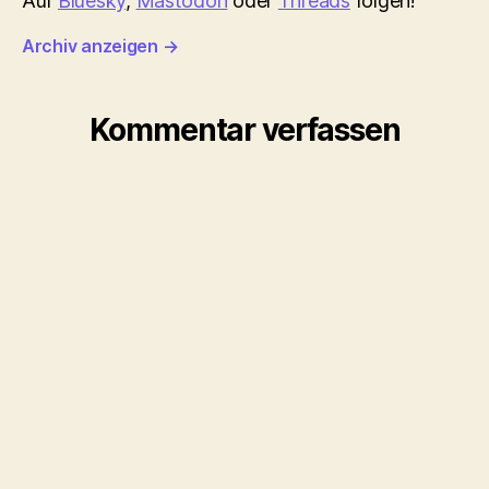
Auf
Bluesky
,
Mastodon
oder
Threads
folgen!
Archiv anzeigen
→
Kommentar verfassen