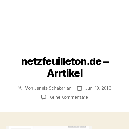
netzfeuilleton.de –
Arrtikel
Von
Jannis Schakarian
Juni 19, 2013
Beitragsautor
Veröffentlichungsdatu
zu
Keine Kommentare
netzfeuilleton.de
–
Arrtikel