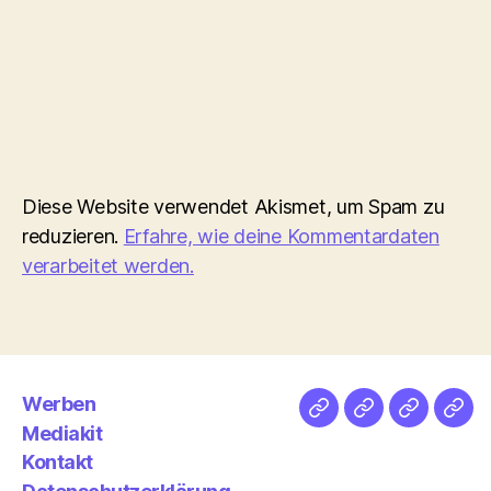
Diese Website verwendet Akismet, um Spam zu
reduzieren.
Erfahre, wie deine Kommentardaten
verarbeitet werden.
Werben
Netz
Medien
streamlet
Pod
Mediakit
&
Emp
Kontakt