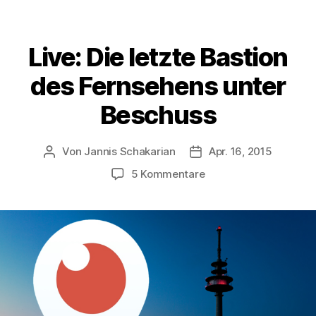
Live: Die letzte Bastion
des Fernsehens unter
Beschuss
Von
Jannis Schakarian
Apr. 16, 2015
Beitragsautor
Veröffentlichungsdatu
zu
5 Kommentare
Live:
Die
letzte
Bastion
des
Fernsehens
unter
Beschuss