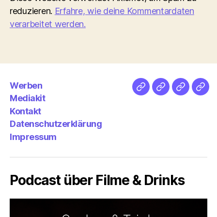
reduzieren.
Erfahre, wie deine Kommentardaten
verarbeitet werden.
Werben
Netz
Medien
streamlet
Pod
Mediakit
&
Emp
Kontakt
Datenschutzerklärung
Impressum
Podcast über Filme & Drinks