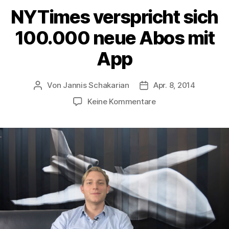
NYTimes verspricht sich
100.000 neue Abos mit
App
Von
Jannis Schakarian
Apr. 8, 2014
Beitragsautor
Veröffentlichungsdatu
zu
Keine Kommentare
NYTimes
verspricht
sich
100.000
neue
Abos
mit
App