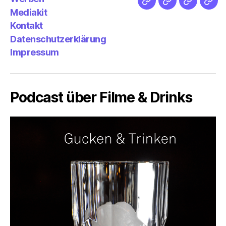
Netz
Medien
streamlet
Pod
Mediakit
&
Emp
Kontakt
Datenschutzerklärung
Impressum
Podcast über Filme & Drinks