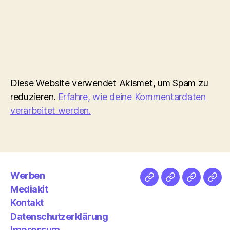
Diese Website verwendet Akismet, um Spam zu
reduzieren.
Erfahre, wie deine Kommentardaten
verarbeitet werden.
Werben
Netz
Medien
streamlet
Pod
Mediakit
&
Emp
Kontakt
Datenschutzerklärung
Impressum