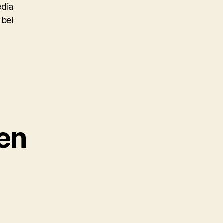
edia
 bei
en