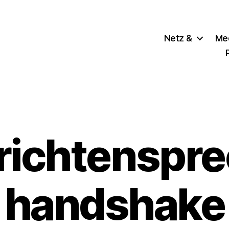
Netz &
Me
richtenspre
handshake