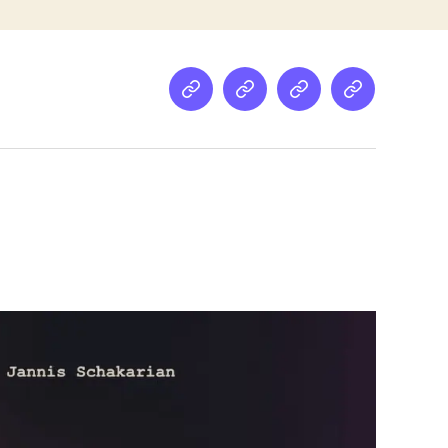
Netz
Medien
streamletter
Podcast
&
Empfehlung