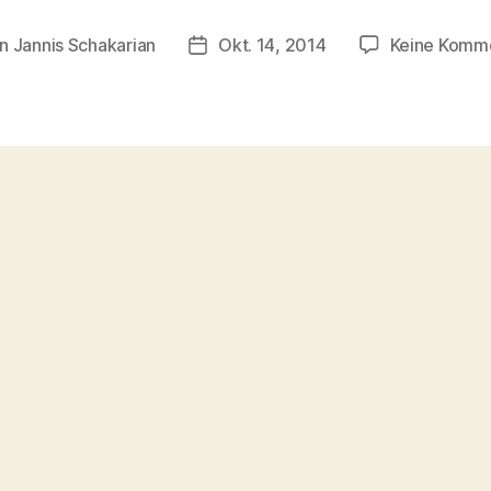
on
Jannis Schakarian
Okt. 14, 2014
Keine Komm
agsautor
Veröffentlichungsdatum