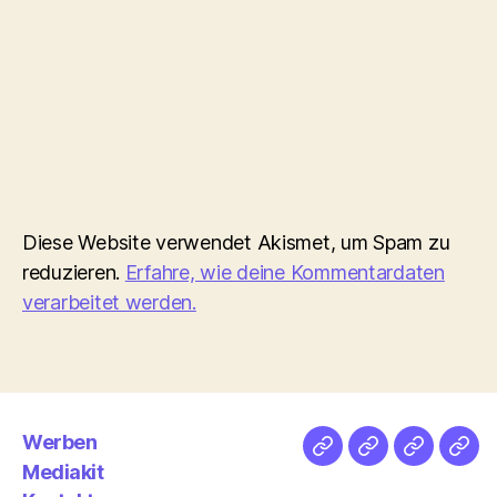
Diese Website verwendet Akismet, um Spam zu
reduzieren.
Erfahre, wie deine Kommentardaten
verarbeitet werden.
Werben
Netz
Medien
streamlet
Pod
Mediakit
&
Emp