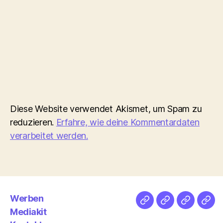
Diese Website verwendet Akismet, um Spam zu
reduzieren.
Erfahre, wie deine Kommentardaten
verarbeitet werden.
Werben
Netz
Medien
streamlet
Pod
Mediakit
&
Emp