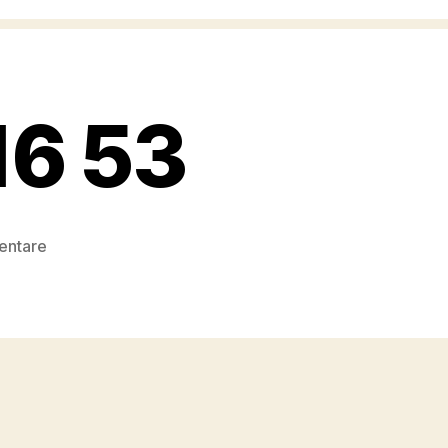
16 53
zu
entare
Foto
22.10.11
14
16
53