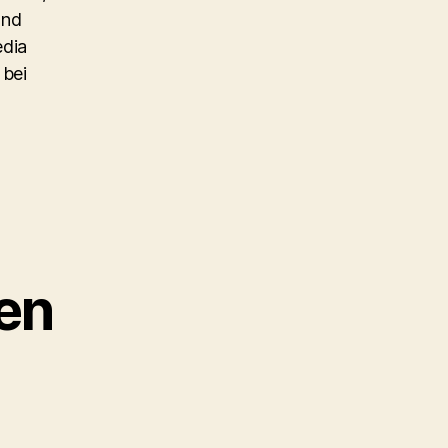
und
edia
 bei
en