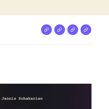
Netz
Medien
streamletter
Podcast
&
Empfehlung