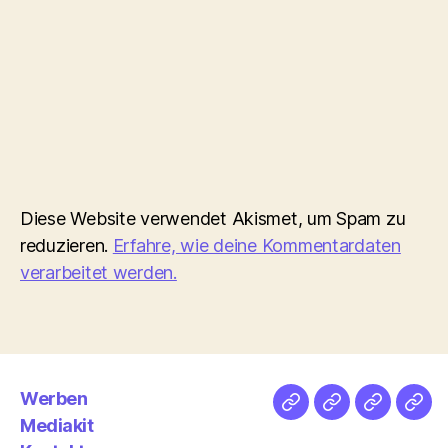
Diese Website verwendet Akismet, um Spam zu
reduzieren.
Erfahre, wie deine Kommentardaten
verarbeitet werden.
Werben
Netz
Medien
streamlet
Pod
Mediakit
&
Emp