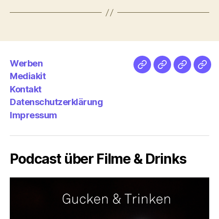
Werben
Netz
Medien
streamlet
Pod
Mediakit
&
Emp
Kontakt
Datenschutzerklärung
Impressum
Podcast über Filme & Drinks