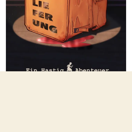
Folge mir bei Mastodon
© 2026
netzfeuilleton.de
Nach oben
↑