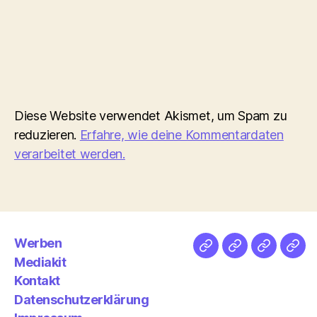
Diese Website verwendet Akismet, um Spam zu
reduzieren.
Erfahre, wie deine Kommentardaten
verarbeitet werden.
Werben
Netz
Medien
streamlet
Pod
Mediakit
&
Emp
Kontakt
Datenschutzerklärung