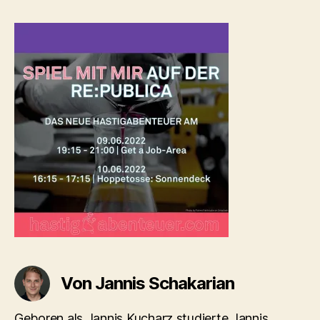
9EE8-
0AF6E2917498
Von Jannis Schakarian
Geboren als Jannis Kucharz studierte Jannis