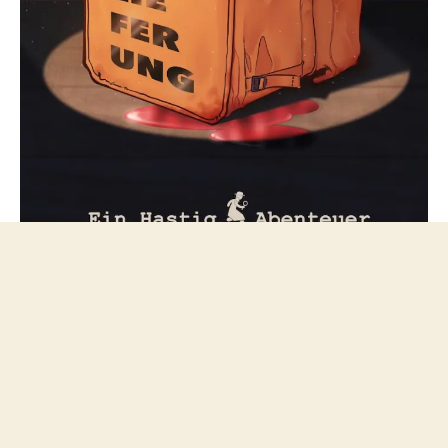
Folge mir bei Mastodon
© 2026
netzfeuilleton.de
Nach oben
↑
Datenschutzerklärung