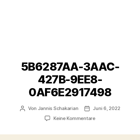
5B6287AA-3AAC-
427B-9EE8-
0AF6E2917498
Von
Jannis Schakarian
Juni 6, 2022
Beitragsautor
Veröffentlichungsdatu
zu
Keine Kommentare
5B6287AA-
3AAC-
427B-