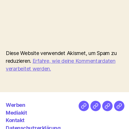
Diese Website verwendet Akismet, um Spam zu
reduzieren.
Erfahre, wie deine Kommentardaten
verarbeitet werden.
Werben
Netz
Medien
streamlet
Pod
Mediakit
&
Emp
Kontakt
Datenschutzerklärung