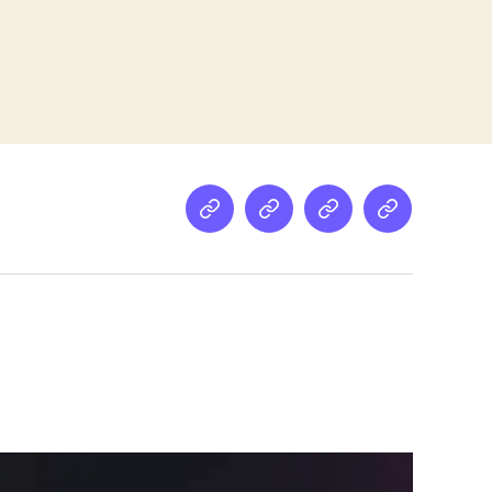
Netz
Medien
streamletter
Podcast
&
Empfehlung