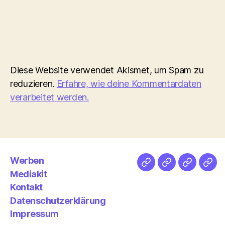
Diese Website verwendet Akismet, um Spam zu
reduzieren.
Erfahre, wie deine Kommentardaten
verarbeitet werden.
Werben
Netz
Medien
streamlet
Pod
Mediakit
&
Emp
Kontakt
Datenschutzerklärung
Impressum