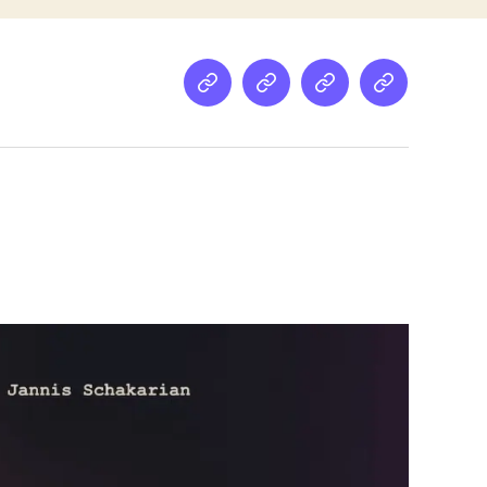
Netz
Medien
streamletter
Podcast
&
Empfehlung