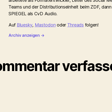
arbeitete als Formatentwickler, Leiter des Social M
Teams und der Distributionseinheit beim ZDF, dann
SPIEGEL als CvD Audio.
Auf
Bluesky
,
Mastodon
oder
Threads
folgen!
Archiv anzeigen
→
ommentar verfass