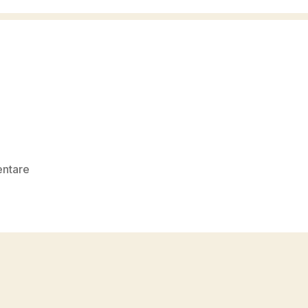
zu
ntare
zahlenplay