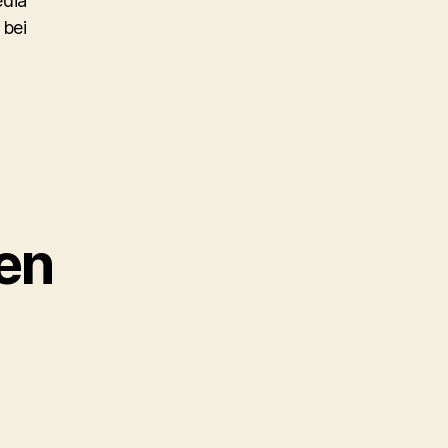
edia
 bei
en