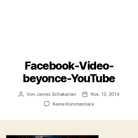
Facebook-Video-
beyonce-YouTube
Von
Jannis Schakarian
Nov. 13, 2014
Beitragsautor
Veröffentlichungsdatu
zu
Keine Kommentare
Facebook-
Video-
beyonce-
YouTube