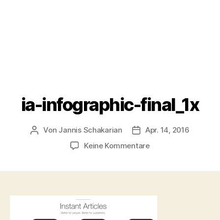
ia-infographic-final_1x
Von
Jannis Schakarian
Apr. 14, 2016
Beitragsautor
Veröffentlichungsdatu
zu
Keine Kommentare
ia-
infographic-
final_1x