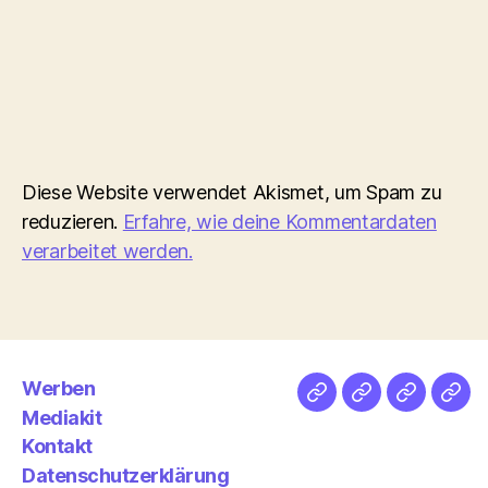
Diese Website verwendet Akismet, um Spam zu
reduzieren.
Erfahre, wie deine Kommentardaten
verarbeitet werden.
Werben
Netz
Medien
streamlet
Pod
Mediakit
&
Emp
Kontakt
Datenschutzerklärung