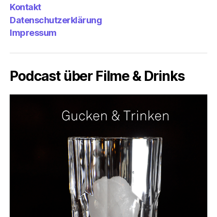
&
Emp
Kontakt
Datenschutzerklärung
Impressum
Podcast über Filme & Drinks