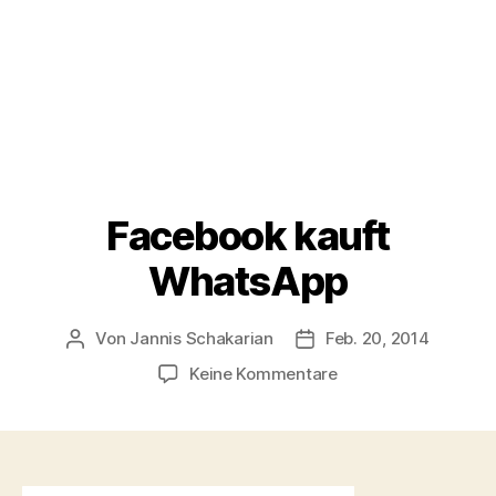
Facebook kauft
WhatsApp
Von
Jannis Schakarian
Feb. 20, 2014
Beitragsautor
Veröffentlichungsdatu
zu
Keine Kommentare
Facebook
kauft
WhatsApp