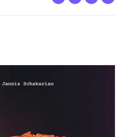
Netz
Medien
streamletter
Podcast
&
Empfehlung