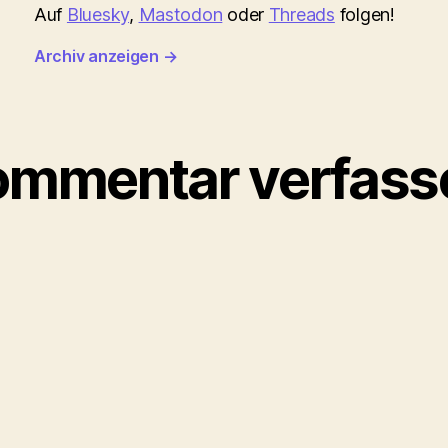
Auf
Bluesky
,
Mastodon
oder
Threads
folgen!
Archiv anzeigen
→
ommentar verfass