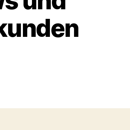
ws und
ekunden
um