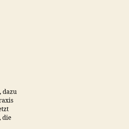
, dazu
raxis
tzt
 die