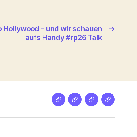
o Hollywood – und wir schauen
→
aufs Handy #rp26 Talk
Netz
Medien
streamletter
Podcast
&
Empfehlung