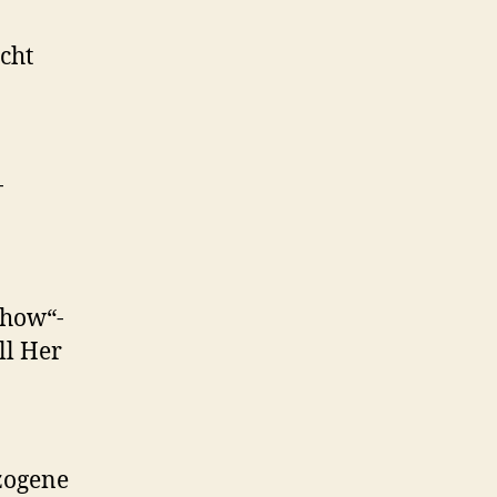
cht
-
Show“-
ll Her
zogene