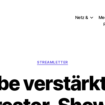
Netz &
Me
Kategorien
STREAMLETTER
e verstärk