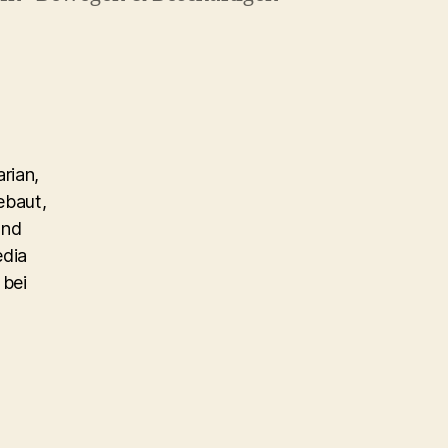
rian,
ebaut,
und
edia
 bei