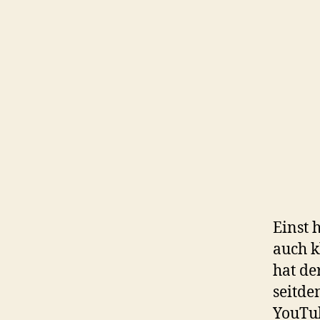
Einst 
auch k
hat de
seitde
YouTub