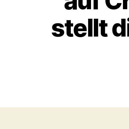
auf C
stellt