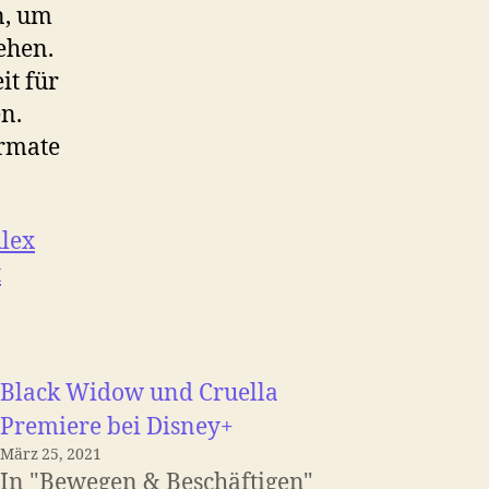
n, um
ehen.
it für
n.
ormate
lex
t
Black Widow und Cruella
Premiere bei Disney+
März 25, 2021
In "Bewegen & Beschäftigen"