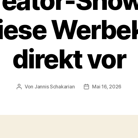
reator-Sho
 diese Werb
direkt vor
Von
Jannis Schakarian
Mai 16, 2026
Beitragsautor
Veröffentlichungsdat