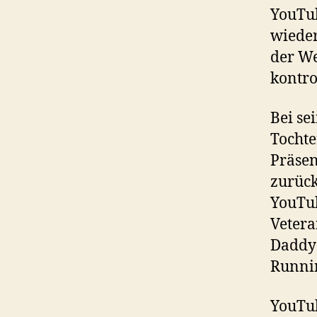
YouTu
wieder
der We
kontro
Bei se
Tochte
Präsen
zurück
YouTub
Vetera
Daddy
Runnin
YouTu