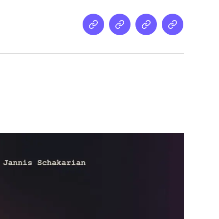
Netz
Medien
streamletter
Podcast
&
Empfehlung