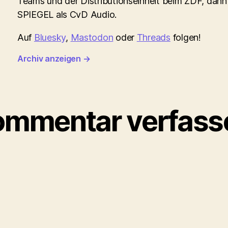
Teams und der Distributionseinheit beim ZDF, dann
SPIEGEL als CvD Audio.
Auf
Bluesky
,
Mastodon
oder
Threads
folgen!
Archiv anzeigen
→
ommentar verfass