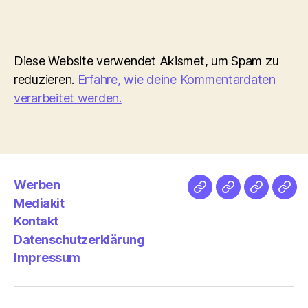
Diese Website verwendet Akismet, um Spam zu
reduzieren.
Erfahre, wie deine Kommentardaten
verarbeitet werden.
Werben
Netz
Medien
streamlet
Pod
Mediakit
&
Emp
Kontakt
Datenschutzerklärung
Impressum