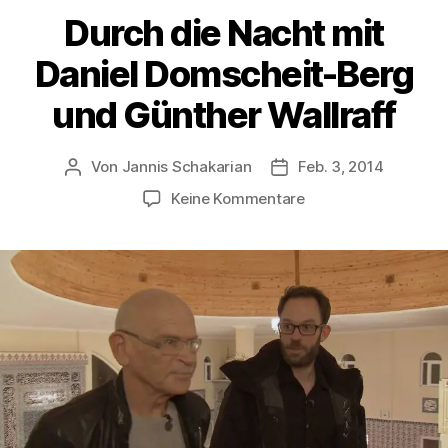
Durch die Nacht mit
Daniel Domscheit-Berg
und Günther Wallraff
Von
Jannis Schakarian
Feb. 3, 2014
Beitragsautor
Veröffentlichungsdatu
zu
Keine Kommentare
Durch
die
Nacht
mit
Daniel
Domscheit-
Berg
und
Günther
Wallraff