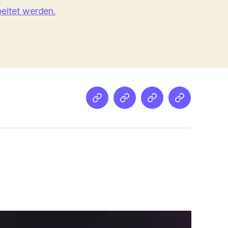
eitet werden.
Netz
Medien
streamletter
Podcast
&
Empfehlung