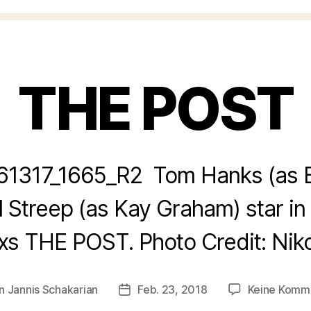
THE POST
317_1665_R2  Tom Hanks (as 
 Streep (as Kay Graham) star in
s THE POST. Photo Credit: Nik
on
Jannis Schakarian
Feb. 23, 2018
Keine Komm
agsautor
Veröffentlichungsdatum