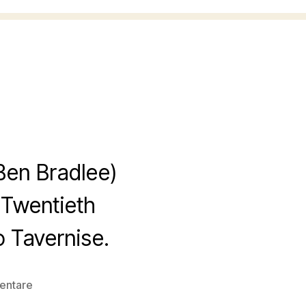
Ben Bradlee)
 Twentieth
o Tavernise.
zu
entare
THE