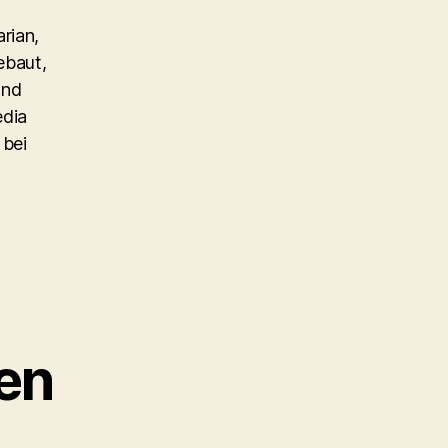
rian,
ebaut,
und
edia
 bei
en