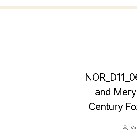
NOR_D11_061
and Meryl
Century Fox
V
Beitr