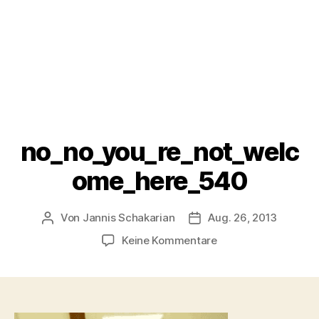
no_no_you_re_not_welc
ome_here_540
Von
Jannis Schakarian
Aug. 26, 2013
Beitragsautor
Veröffentlichungsdatum
zu
Keine Kommentare
no_no_you_re_not_