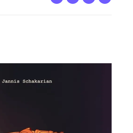
Netz
Medien
streamletter
Podcast
&
Empfehlung