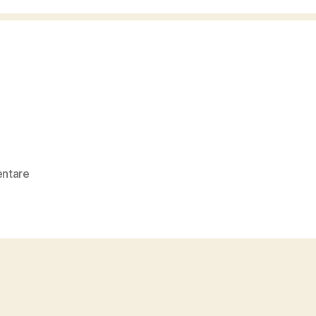
zu
ntare
7455