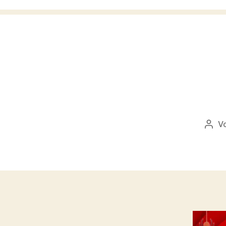
V
Beit