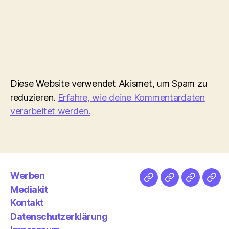
Diese Website verwendet Akismet, um Spam zu
reduzieren.
Erfahre, wie deine Kommentardaten
verarbeitet werden.
Werben
Netz
Medien
streamlet
Pod
Mediakit
&
Emp
Kontakt
Datenschutzerklärung