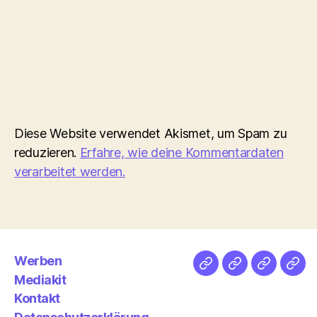
Diese Website verwendet Akismet, um Spam zu
reduzieren.
Erfahre, wie deine Kommentardaten
verarbeitet werden.
Werben
Netz
Medien
streamlet
Pod
Mediakit
&
Emp
Kontakt