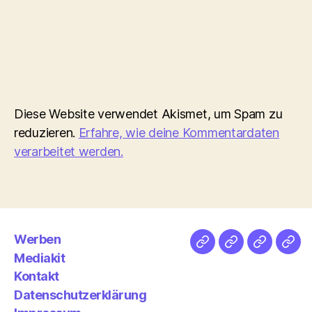
Diese Website verwendet Akismet, um Spam zu
reduzieren.
Erfahre, wie deine Kommentardaten
verarbeitet werden.
Werben
Netz
Medien
streamlet
Pod
Mediakit
&
Emp
Kontakt
Datenschutzerklärung