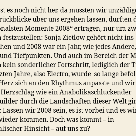
ist es noch nicht her, da mussten wir unzählig
rückblicke über uns ergehen lassen, durften d
nalsten Momente 2008“ ertragen, nur um zw
 festzustellen: Sonja Zietlow gehört nicht ins
hen und 2008 war ein Jahr, wie jedes Andere,
und Tiefpunkten. Und auch im Bereich der M
ch kein sonderlicher Fortschritt, lediglich der 
tzten Jahre, also Electro, wurde so lange befolg
Herz sich an den Rhythmus anpasste und wir
Herzschlag wie ein Anabolikaschluckender
ilder durch die Landschaften dieser Welt gi
: Lassen wir 2008 sein, es ist vorbei und es wi
 wieder kommen. Doch was kommt – in
lischer Hinsicht – auf uns zu?