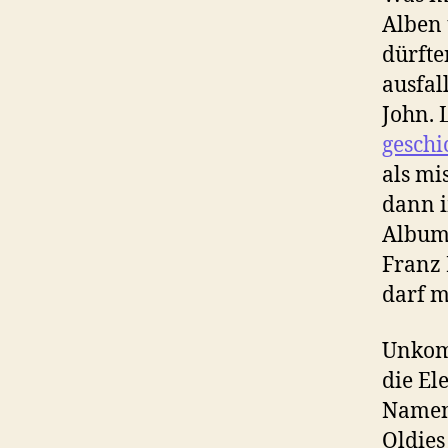
Alben 
dürfte
ausfall
John. 
geschi
als mi
dann i
Album 
Franz 
darf m
Unkomm
die El
Namen 
Oldie