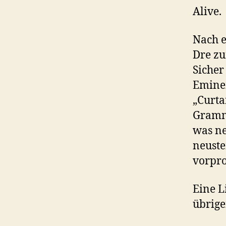
Alive.
Nach e
Dre zu
Sicher
Emine
„Curta
Grammy
was ne
neuste
vorpr
Eine L
übrige