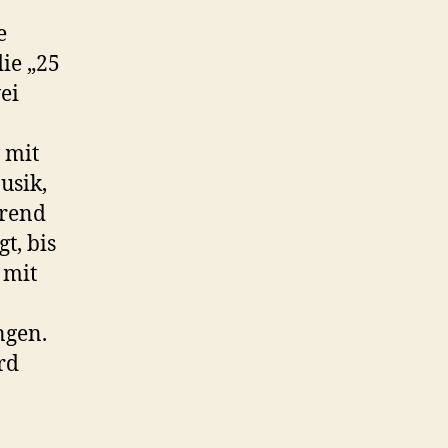
e
ie „25
ei
 mit
usik,
Trend
t, bis
 mit
ngen.
rd