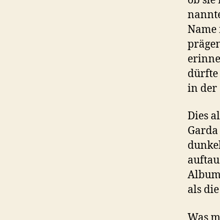
ob sie
nannte
Name i
prägen
erinne
dürfte
in der
Dies a
Garda 
dunkel
auftau
Album 
als di
Was ma