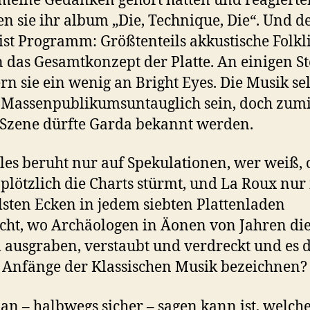
 meine Gedanken gehört hätten und reagierte
n sie ihr album „Die, Technique, Die“. Und d
st Programm: Größtenteils akkustische Folkl
 das Gesamtkonzept der Platte. An einigen St
rn sie ein wenig an Bright Eyes. Die Musik se
 Massenpublikumsuntauglich sein, doch zum
 Szene dürfte Garda bekannt werden.
lles beruht nur auf Spekulationen, wer weiß, 
plötzlich die Charts stürmt, und La Roux nur
sten Ecken in jedem siebten Plattenladen
cht, wo Archäologen in Äonen von Jahren die
ausgraben, verstaubt und verdreckt und es 
e Anfänge der Klassischen Musik bezeichnen?
n – halbwegs sicher – sagen kann ist, welch