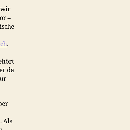
 wir
or –
ische
ch
.
ehört
er da
nur
ber
. Als