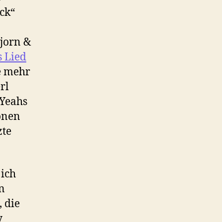
ck“
Bjorn &
s Lied
e mehr
rl
 Yeahs
onen
zte
ich
n
 die
y