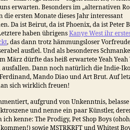
uns erwarten. Besonders im „alternativen Ro
n die ersten Monate dieses Jahr interessant
en. Da ist Beirut, da ist Phoenix, da ist Peter 
Letztere haben übrigens
Kanye West ihr erste
ckt
, das dann trotz hämmungsloser Vorfreud
serabel ausfiel. Und als besonderes Schmanke
m März dürfte das heiß erwartete Yeah Yeah
ausfallen. Dann noch natürlich die Indie-Ik
Ferdinand, Mando Diao und Art Brut. Auf let
an sich wirklich freuen!
entiert, aufgrund von Unkenntnis, belasse 
ektroszene und nenne ein paar Künstler, dere
ich kenne: The Prodigy, Pet Shop Boys (ohoh,
s kommen!) sowie MSTRKRFT und Whitest Bo