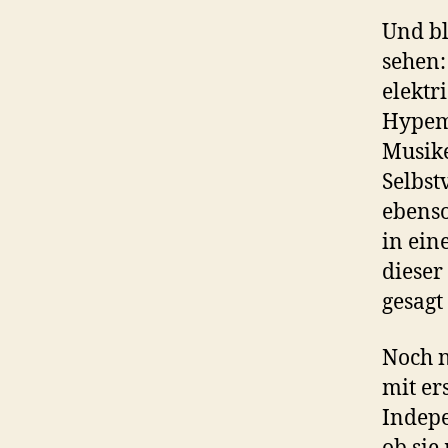
Und bl
sehen:
elektr
Hypem
Musike
Selbst
ebenso
in ein
dieser
gesagt
Noch n
mit er
Indepe