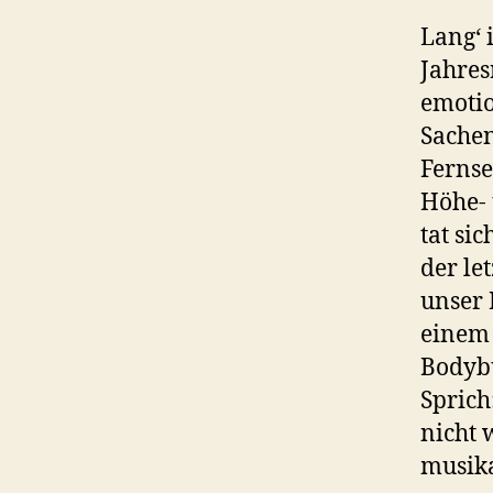
Lang‘ 
Jahres
emotio
Sachen
Fernse
Höhe- 
tat si
der le
unser 
einem 
Bodybu
Sprich
nicht
musika