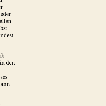
n,
er
ieder
ellen
lbst
indest
ob
 in den
ses
dann
e