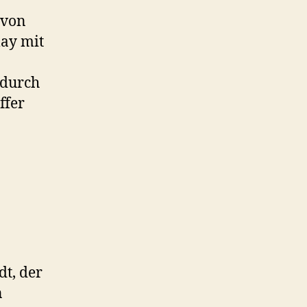
 von
ay mit
 durch
ffer
dt, der
n