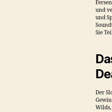
Fersen
und ve
und Sp
Soundt
Sie Te
Da
De
Der Sl
Gewinn
Wilds,