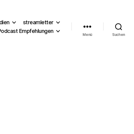
dien
streamletter
Podcast Empfehlungen
Menü
Suchen