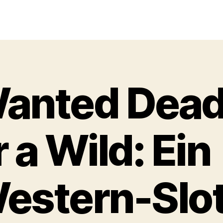
anted Dea
r a Wild: Ein
estern-Slo