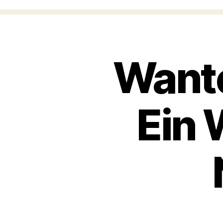
Wante
Ein 