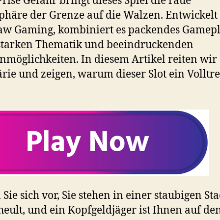
Prise Gefahr bringt dieses Spiel die raue
häre der Grenze auf die Walzen. Entwickelt
aw Gaming, kombiniert es packendes Gamepl
starken Thematik und beeindruckenden
möglichkeiten. In diesem Artikel reiten wir
ärie und zeigen, warum dieser Slot ein Volltre
 Sie sich vor, Sie stehen in einer staubigen Sta
eult, und ein Kopfgeldjäger ist Ihnen auf de