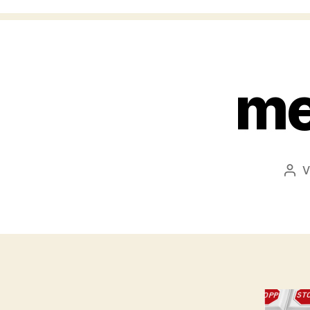
me
V
Bei