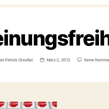
inungsfreih
on
Patrick Greußel
März 2, 2012
Keine Komme
tragsautor
Veröffentlichungsdatum