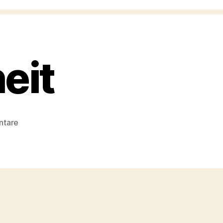
eit
zu
ntare
meinungsfreiheit