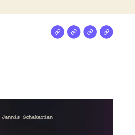
Netz
Medien
streamletter
Podcast
&
Empfehlung