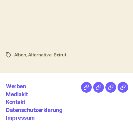
Alben
,
Alternative
,
Beirut
Schlagwörter
Werben
Netz
Medien
streamlet
Pod
Mediakit
&
Emp
Kontakt
Datenschutzerklärung
Impressum