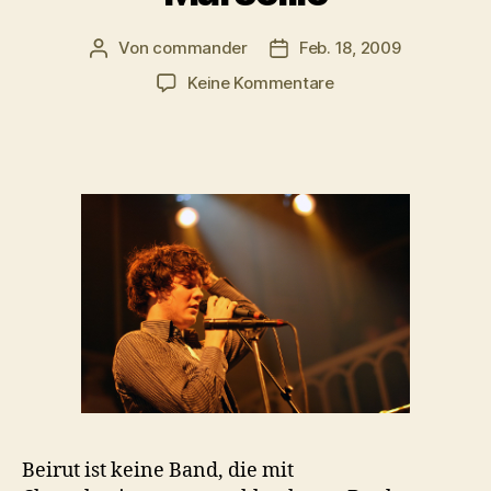
Von
commander
Feb. 18, 2009
Beitragsautor
Veröffentlichungsdatum
zu
Keine Kommentare
Die
Nacht
mit
einer
Prostituierten
aus
Marseille
Beirut ist keine Band, die mit