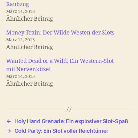
Raubzug
März 14, 2013
Ähnlicher Beitrag
Money Train: Der Wilde Westen der Slots
März 14, 2013
Ähnlicher Beitrag
Wanted Dead or a Wild: Ein Western-Slot
mit Nervenkitzel
März 14, 2013
Ähnlicher Beitrag
←
Holy Hand Grenade: Ein explosiver Slot-Spaß
→
Gold Party: Ein Slot voller Reichtümer