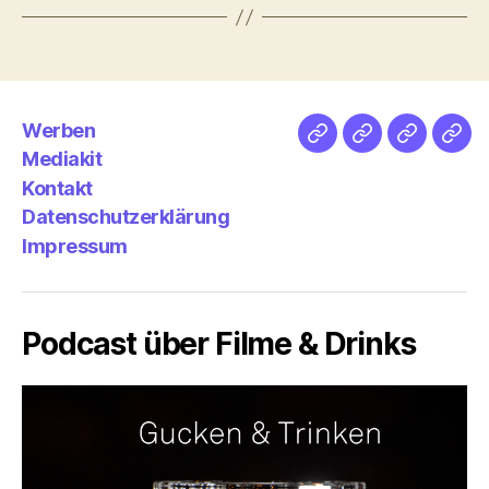
Werben
Netz
Medien
streamlet
Pod
Mediakit
&
Emp
Kontakt
Datenschutzerklärung
Impressum
Podcast über Filme & Drinks