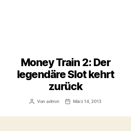
Money Train 2: Der
legendäre Slot kehrt
zurück
Von
admin
März 14, 2013
Beitragsautor
Veröffentlichungsdatum