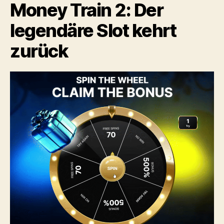
Money Train 2: Der
legendäre Slot kehrt
zurück