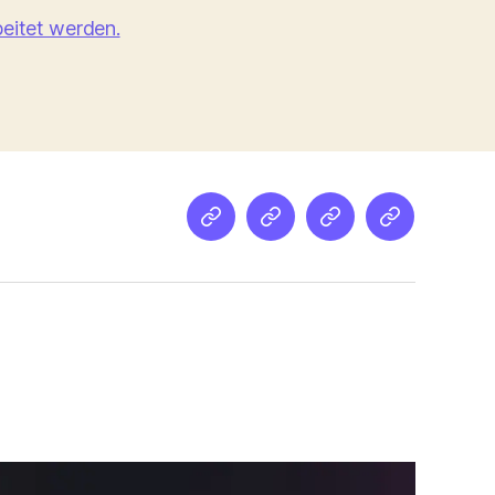
eitet werden.
Netz
Medien
streamletter
Podcast
&
Empfehlung