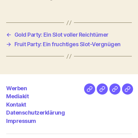
←
Gold Party: Ein Slot voller Reichtümer
→
Fruit Party: Ein fruchtiges Slot-Vergnügen
Werben
Netz
Medien
streamlet
Pod
Mediakit
&
Emp
Kontakt
Datenschutzerklärung
Impressum