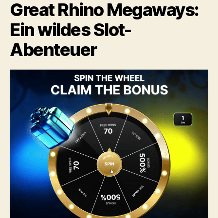
Great Rhino Megaways:
Ein wildes Slot-
Abenteuer