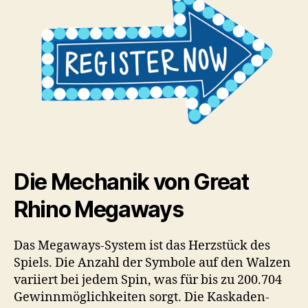
Die Mechanik von Great
Rhino Megaways
Das Megaways-System ist das Herzstück des
Spiels. Die Anzahl der Symbole auf den Walzen
variiert bei jedem Spin, was für bis zu 200.704
Gewinnmöglichkeiten sorgt. Die Kaskaden-