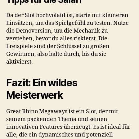
Da der Slot hochvolatil ist, starte mit kleineren
Einsätzen, um das Spielgefühl zu testen. Nutze
die Demoversion, um die Mechanik zu
verstehen, bevor du alles riskierst. Die
Freispiele sind der Schlüssel zu großen
Gewinnen, also halte durch, bis du sie
aktivierst.
Fazit: Ein wildes
Meisterwerk
Great Rhino Megaways ist ein Slot, der mit
seinem packenden Thema und seinen
innovativen Features überzeugt. Es ist ideal für
alle, die ein dynamisches und potenziell