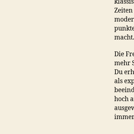
klassi
Zeiten
modern
punkte
macht
Die Fr
mehr S
Du erh
als ex
beein
hoch a
ausgew
immer 