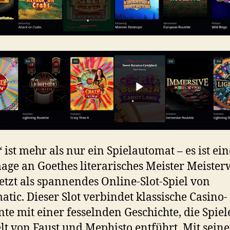
“ ist mehr als nur ein Spielautomat – es ist ein
e an Goethes literarisches Meister Meister
tzt als spannendes Online-Slot-Spiel von
tic. Dieser Slot verbindet klassische Casino-
te mit einer fesselnden Geschichte, die Spiel
lt von Faust und Mephisto entführt. Mit seine