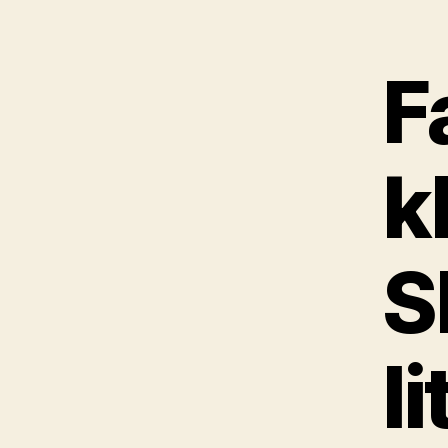
F
k
S
l