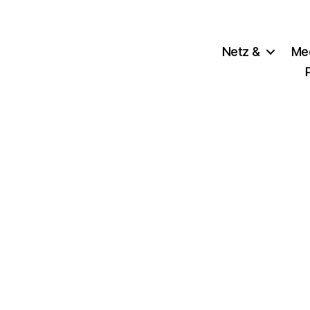
Netz &
Me