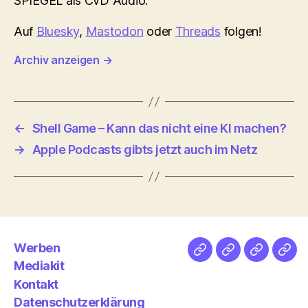
SPIEGEL als CvD Audio.
Auf
Bluesky
,
Mastodon
oder
Threads
folgen!
Archiv anzeigen
→
←
Shell Game – Kann das nicht eine KI machen?
→
Apple Podcasts gibts jetzt auch im Netz
Werben
Netz
Medien
streamlet
Pod
Mediakit
&
Emp
Kontakt
Datenschutzerklärung