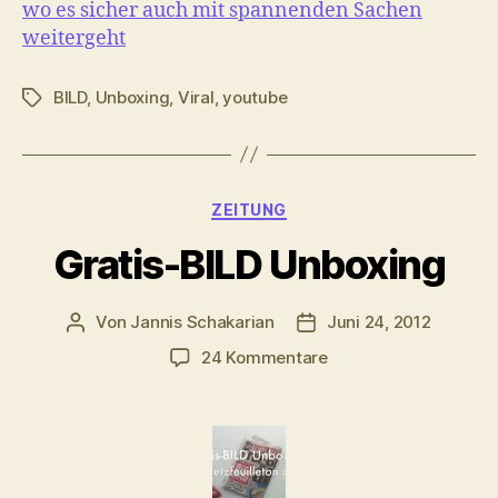
wo es sicher auch mit spannenden Sachen
weitergeht
BILD
,
Unboxing
,
Viral
,
youtube
Schlagwörter
Kategorien
ZEITUNG
Gratis-BILD Unboxing
Von
Jannis Schakarian
Juni 24, 2012
Beitragsautor
Veröffentlichungsdatu
zu
24 Kommentare
Gratis-
BILD
Unboxing