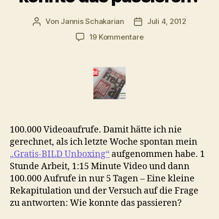
Von
Jannis Schakarian
Juli 4, 2012
Beitragsautor
Veröffentlichungsdatu
zu
19 Kommentare
Liebling,
ich
habe
ein
Viral
kreiert
–
Wie
100.000 Videoaufrufe. Damit hätte ich nie
konnte
gerechnet, als ich letzte Woche spontan mein
das
„Gratis-BILD Unboxing“
aufgenommen habe. 1
passieren?
Stunde Arbeit, 1:15 Minute Video und dann
100.000 Aufrufe in nur 5 Tagen – Eine kleine
Rekapitulation und der Versuch auf die Frage
zu antworten: Wie konnte das passieren?