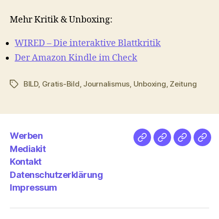
Mehr Kritik & Unboxing:
WIRED – Die interaktive Blattkritik
Der Amazon Kindle im Check
BILD
,
Gratis-Bild
,
Journalismus
,
Unboxing
,
Zeitung
Schlagwörter
Werben
Netz
Medien
streamlet
Pod
Mediakit
&
Emp
Kontakt
Datenschutzerklärung
Impressum