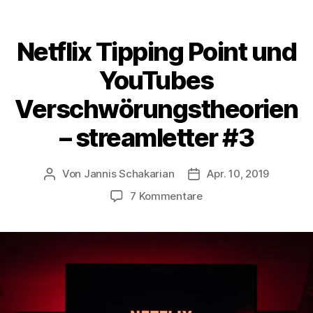
Netflix Tipping Point und
YouTubes
Verschwörungstheorien
– streamletter #3
Von
Jannis Schakarian
Apr. 10, 2019
Beitragsautor
Veröffentlichungsdatu
zu
7 Kommentare
Netflix
Tipping
Point
und
YouTubes
Verschwörungstheori
–