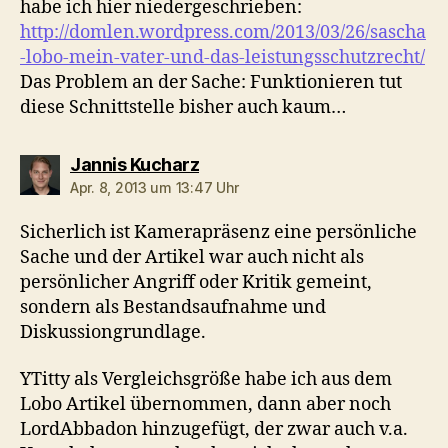
habe ich hier niedergeschrieben:
http://domlen.wordpress.com/2013/03/26/sascha
-lobo-mein-vater-und-das-leistungsschutzrecht/
Das Problem an der Sache: Funktionieren tut
diese Schnittstelle bisher auch kaum…
sagt:
Jannis Kucharz
Apr. 8, 2013 um 13:47 Uhr
Sicherlich ist Kamerapräsenz eine persönliche
Sache und der Artikel war auch nicht als
persönlicher Angriff oder Kritik gemeint,
sondern als Bestandsaufnahme und
Diskussiongrundlage.
YTitty als Vergleichsgröße habe ich aus dem
Lobo Artikel übernommen, dann aber noch
LordAbbadon hinzugefügt, der zwar auch v.a.