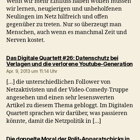
Wenn wir mehr Einfluss haben wollen müssen
wir lernen, neugierigen und unbeholfenen
Neulingen im Netz hilfreich und offen
gegenüber zu treten. Nur so überzeugt man
Menschen, auch wenn es manchmal Zeit und
Nerven kostet.
Das Digitale Quartett #26: Datenschutz bei
sa
Verlagen und die verlorene Youtube-Generation
Apr. 9, 2013 um 11:14 Uhr
[…] die unterschiedlichen Follower von
Netzaktivisten und der Video-Comedy-Truppe
angesehen und einen sehr lesenswerten
Artikel zu diesem Thema gebloggt. Im Digitalen
Quartett sprachen wir darüber, was passieren
könnte, damit die Netzpolitik in […]
Die doppelte Moral der Polit-Apparatschicks in