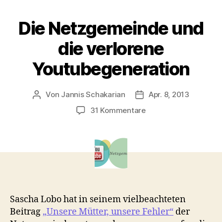
Die Netzgemeinde und
die verlorene
Youtubegeneration
Von
Jannis Schakarian
Apr. 8, 2013
Beitragsautor
Veröffentlichungsdatu
zu
31 Kommentare
Die
Netzgemeinde
und
die
verlorene
Youtubegeneration
Sascha Lobo hat in seinem vielbeachteten
Beitrag
„Unsere Mütter, unsere Fehler“
der