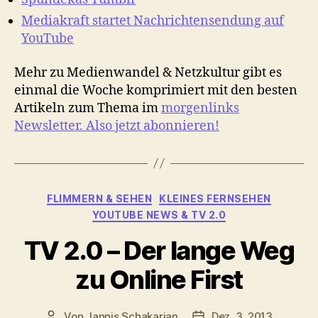
Mediakraft startet Nachrichtensendung auf
YouTube
Mehr zu Medienwandel & Netzkultur gibt es
einmal die Woche komprimiert mit den besten
Artikeln zum Thema im
morgenlinks
Newsletter. Also jetzt abonnieren!
Kategorien
FLIMMERN & SEHEN
KLEINES FERNSEHEN
YOUTUBE NEWS & TV 2.0
TV 2.0 – Der lange Weg
zu Online First
Von
Jannis Schakarian
Dez. 3, 2013
Beitragsautor
Veröffentlichungsdatu