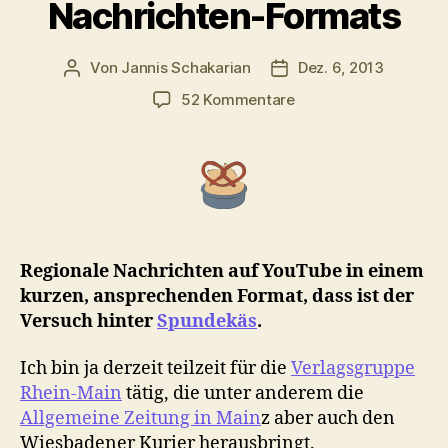
Nachrichten-Formats
Von
Jannis Schakarian
Dez. 6, 2013
Beitragsautor
Veröffentlichungsdatu
zu
52 Kommentare
Der
Versuch
eines
regionalen
YouTube
Nachrichten-
Formats
Regionale Nachrichten auf YouTube in einem
kurzen, ansprechenden Format, dass ist der
Versuch hinter
Spundekäs
.
Ich bin ja derzeit teilzeit für die
Verlagsgruppe
Rhein-Main
tätig, die unter anderem die
Allgemeine Zeitung in Main
z aber auch den
Wiesbadener Kurier herausbringt.