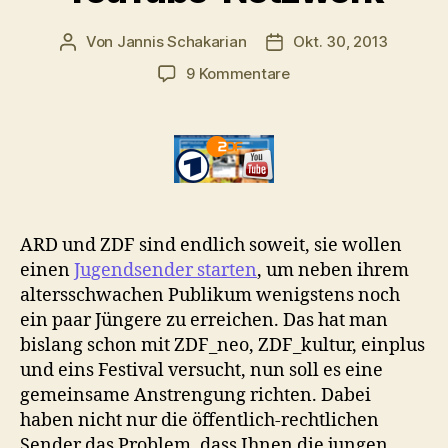
Von
Jannis Schakarian
Okt. 30, 2013
Beitragsautor
Veröffentlichungsdatu
zu
9 Kommentare
Statt
Jugendsender:
Ein
öffentlich-
rechtliches
YouTube-
Netzwerk
ARD und ZDF sind endlich soweit, sie wollen
einen
Jugendsender starten
, um neben ihrem
altersschwachen Publikum wenigstens noch
ein paar Jüngere zu erreichen. Das hat man
bislang schon mit ZDF_neo, ZDF_kultur, einplus
und eins Festival versucht, nun soll es eine
gemeinsame Anstrengung richten. Dabei
haben nicht nur die öffentlich-rechtlichen
Sender das Problem, dass Ihnen die jungen