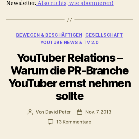
Newsletter.
Also nichts, wie abonnieren!
Kategorien
BEWEGEN & BESCHÄFTIGEN
GESELLSCHAFT
YOUTUBE NEWS & TV 2.0
YouTuber Relations –
Warum die PR-Branche
YouTuber ernst nehmen
sollte
Von
David Peter
Nov. 7, 2013
Beitragsautor
Veröffentlichungsdatum
zu
13 Kommentare
YouTuber
Relations