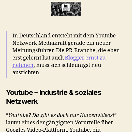
–
Warum
die
PR-
Branche
In Deutschland entsteht mit dem Youtube-
YouTuber
ernst
Netzwerk Mediakraft gerade ein neuer
nehmen
Meinungsführer. Die PR-Branche, die eben
sollte
erst gelernt hat auch
Blogger ernst zu
nehmen
, muss sich schleunigst neu
ausrichten.
Youtube – Industrie & soziales
Netzwerk
“
Youtube? Da gibt es doch nur Katzenvideos!
”
lautet eines der gängigsten Vorurteile über
Googles Video-Plattform. Youtube, ein