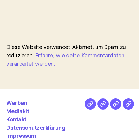
Diese Website verwendet Akismet, um Spam zu
reduzieren.
Erfahre, wie deine Kommentardaten
verarbeitet werden.
Werben
Netz
Medien
streamlet
Pod
Mediakit
&
Emp
Kontakt
Datenschutzerklärung
Impressum