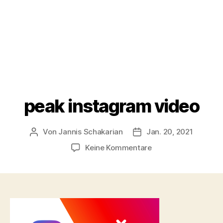
peak instagram video
Von
Jannis Schakarian
Jan. 20, 2021
Beitragsautor
Veröffentlichungsdatu
zu
Keine Kommentare
peak
instagram
video