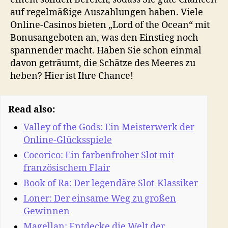
auf regelmäßige Auszahlungen haben. Viele
Online-Casinos bieten „Lord of the Ocean“ mit
Bonusangeboten an, was den Einstieg noch
spannender macht. Haben Sie schon einmal
davon geträumt, die Schätze des Meeres zu
heben? Hier ist Ihre Chance!
Read also:
Valley of the Gods: Ein Meisterwerk der
Online-Glücksspiele
Cocorico: Ein farbenfroher Slot mit
französischem Flair
Book of Ra: Der legendäre Slot-Klassiker
Loner: Der einsame Weg zu großen
Gewinnen
Magellan: Entdecke die Welt der