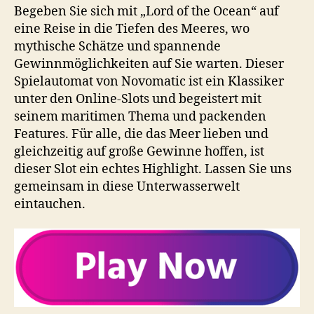
Begeben Sie sich mit „Lord of the Ocean“ auf
eine Reise in die Tiefen des Meeres, wo
mythische Schätze und spannende
Gewinnmöglichkeiten auf Sie warten. Dieser
Spielautomat von Novomatic ist ein Klassiker
unter den Online-Slots und begeistert mit
seinem maritimen Thema und packenden
Features. Für alle, die das Meer lieben und
gleichzeitig auf große Gewinne hoffen, ist
dieser Slot ein echtes Highlight. Lassen Sie uns
gemeinsam in diese Unterwasserwelt
eintauchen.