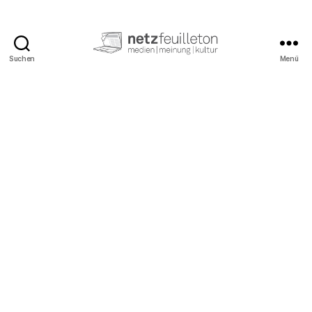
Suchen
Menü
netzfeuilleton.de