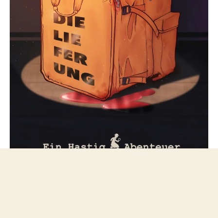
Folge mir bei Mastodon