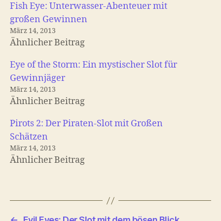
Fish Eye: Unterwasser-Abenteuer mit
großen Gewinnen
März 14, 2013
Ähnlicher Beitrag
Eye of the Storm: Ein mystischer Slot für
Gewinnjäger
März 14, 2013
Ähnlicher Beitrag
Pirots 2: Der Piraten-Slot mit Großen
Schätzen
März 14, 2013
Ähnlicher Beitrag
←
Evil Eyes: Der Slot mit dem bösen Blick